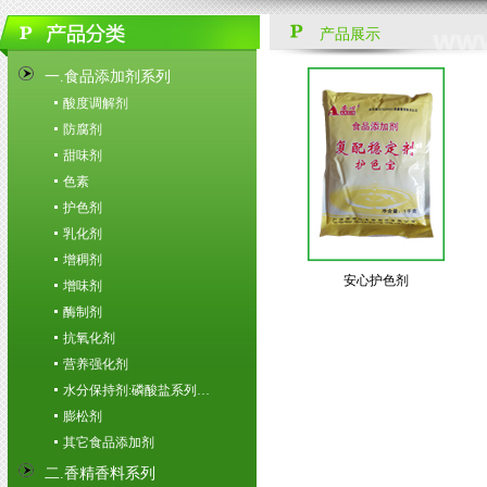
产品展示
一.食品添加剂系列
酸度调解剂
防腐剂
甜味剂
色素
护色剂
乳化剂
增稠剂
安心护色剂
增味剂
酶制剂
抗氧化剂
营养强化剂
水分保持剂:磷酸盐系列…
膨松剂
其它食品添加剂
二.香精香料系列