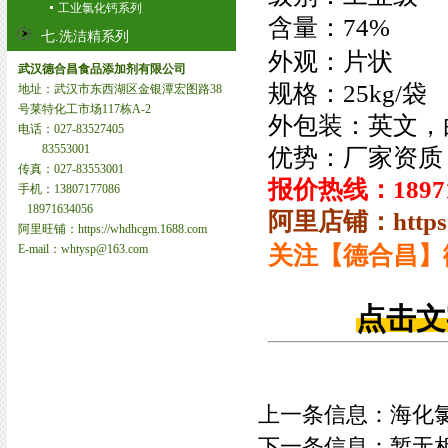
工业氯化钙系列
含量：74%
七.洗洁精系列
外观：
片状
武汉德合昌食品添加剂有限公司
规格：25kg/袋
地址：武汉市东西湖区金银潭宏图路38
号莱特化工市场117栋A-2
外包装：英文，
电话：027-83527405
83553001
优势：厂家资质
传真：027-83553001
报价热线：18971
手机：13807177086
18971634056
阿里店铺：https:/
阿里旺铺：https://whdhcgm.1688.com
关注【德合昌】
E-mail：whtysp@163.com
点击文
上一条信息：
海化
下一条信息：暂无