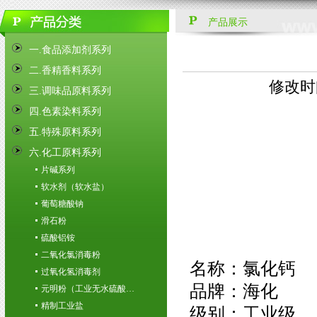
产品展示
一.食品添加剂系列
二.香精香料系列
修改时间:
三.调味品原料系列
四.色素染料系列
五.特殊原料系列
六.化工原料系列
片碱系列
软水剂（软水盐）
葡萄糖酸钠
滑石粉
硫酸铝铵
二氧化氯消毒粉
名称：氯化钙
过氧化氢消毒剂
品牌：海化
元明粉（工业无水硫酸…
精制工业盐
级别：工业级